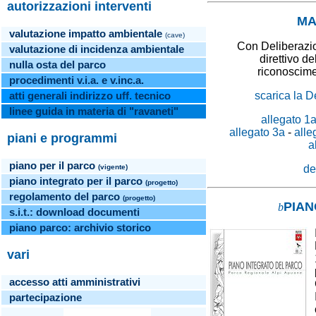
autorizzazioni interventi
MA
valutazione impatto ambientale
(cave)
Con Deliberazio
valutazione di incidenza ambientale
direttivo d
nulla osta del parco
riconoscime
procedimenti v.i.a. e v.inc.a.
scarica la 
atti generali indirizzo
uff. tecnico
linee guida in materia di "ravaneti"
allegato 1
allegato 3a
-
alle
piani e programmi
a
piano per il parco
(vigente)
de
piano integrato per il parco
(progetto)
regolamento del parco
(progetto)
PIAN
b
s.i.t.: download documenti
piano parco: archivio storico
vari
accesso atti amministrativi
partecipazione