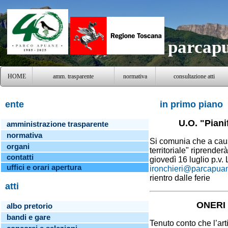
parcapu
HOME
amm. trasparente
normativa
consultazione atti
ente
in primo piano
U.O. "Pianif
amministrazione trasparente
normativa
Si comunia che a causa
organi
territoriale" riprender
contatti
giovedì 16 luglio p.v.
uffi
ci e orari apertura
ironchieri@parcapuan
rientro dalle ferie
atti
ONERI
albo pretorio
bandi e gare
Tenuto conto che l’art