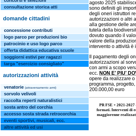
concorsi e selezioni
agosto 2025 stabilisc
consultazione storica atti
sono definiti gli impo
degli oneri istruttori r
domande cittadini
autorizzazioni o altr
alla gestione delle ar
tutela della biodivers
concessione contributi
dovuto quando il valo
logo parco per produzioni bio
valore della produzio
patrocinio e uso logo
parco
intervento o attività è
offerta didattica educativa scuole
Il pagamento degli oner
soggiorni estivi per ragazzi
autorizzazioni al sorvo
targa "esercizio consigliato"
con armi a scopo venat
ecc.
NON E' PIU' D
autorizzazioni attività
opere da realizzare o 
programma, progetto, i
venatorie
(attraversamento armi)
200.000,00 euro
sorvolo velivoli
raccolta reperti naturalistici
PR FSE + 2021-2027 – 
sosta antro del corchia
formati. Interventi di
accesso sosta strada retrocorchia
maggiorenne realizzati 
eventi sportivi, musicali, ecc.
altre attività ed usi