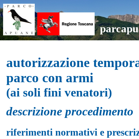
parcapu
autorizzazione tempora
parco con armi
(ai soli fini venatori)
descrizione procedimento
riferimenti normativi e prescri