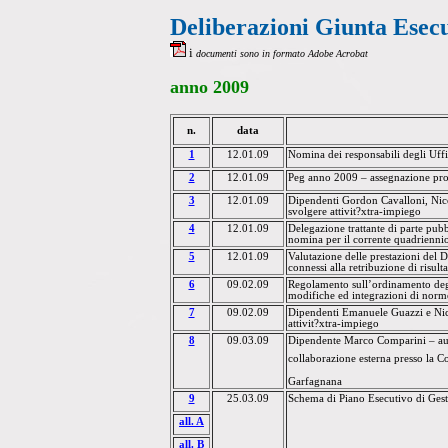
Deliberazioni Giunta Esec
i
documenti sono in formato Adobe Acrobat
anno
2009
n.
data
1
12.01.09
Nomina dei responsabili degli Uffi
2
12.01.09
Peg anno 2009 – assegnazione pro
3
12.01.09
Dipendenti Gordon Cavalloni
,
Nic
svolgere attivit?xtra-impiego
4
12.01.09
Delegazione trattante di parte pubbl
nomina per il corrente quadrienni
5
12.01.09
Valutazione delle prestazioni del D
connessi alla retribuzione di
risult
6
09.02.09
Regolamento sull’ordinamento degli
modifiche ed integrazioni di norme
7
09.02.09
Dipendenti Emanuele Guazzi e
Nic
attivit?xtra-impiego
8
09.03.09
Dipendente
Marco Comparini
– au
collaborazione esterna presso
la C
Garfagnana
9
25.03.09
Schema di Piano Esecutivo di Ges
a
ll. A
all.
B