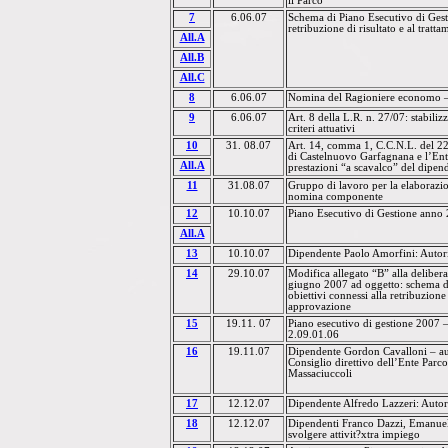
il
Parco
7
6.06.07
Schema di Piano Esecutivo di Gesti
retribuzione di risultato e al tratt
All.A
All.B
All.C
8
6.06.07
Nomina del Ragioniere economo –
9
6.06.07
Art. 8 della L.R. n. 27/07: stabiliz
criteri attuativi
10
31. 08.07
Art. 14, comma
1, C
.C.N.L. del 2
di Castelnuovo Garfagnana e l’En
All.A
prestazioni “a scavalco” del dipe
11
31.08.07
Gruppo di lavoro per
la
elaborazi
nomina componente
12
10.10.07
Piano Esecutivo di Gestione anno
All.A
13
10.10.07
Dipendente
Paolo Amorfini
: Autor
14
29.10.07
Modifica allegato “B” alla delibera
giugno
2007 a
d oggetto: schema d
obiettivi connessi alla retribuzione 
approvazione
15
19.11. 07
Piano esecutivo di gestione 2007 –
2.09.01.06
16
19.11.07
Dipendente Gordon Cavalloni – aut
Consiglio direttivo dell’Ente Parc
Massaciuccoli
17
12.12.07
Dipendente
Alfredo Lazzeri
: Autor
18
12.12.07
Dipendenti Franco Dazzi
, Emanue
svolgere attivit?xtra impiego