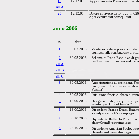
19
12.12.07
Aggiornamento Piano esecutivo d
All.A
20
12.12.07
Datore di lavoro ex D. Lgs. n. 626
e provvedimenti conseguenti
anno
2006
n.
data
1
09.02.2006
Valutazione delle prestazioni del
connessi
alla retribuzione di risu
2
30.05.2006
Schema di Piano Esecutivo di ges
retribuzione di risultato e al tra
all.
A
all.
B
all.
C
3
30.05.2006
Autorizzazione ai dipendenti
Fra
componenti di commissioni di con
Versilia
"
4
30.05.2006
Istituzione fascia e labaro di rap
5
18.09.2006
Delegazione di parte pubblica per g
nomina per il quadriennio 2006
6
18.09.2006
Dipendenti Franco Dazzi
, Emanu
a svolgere attivit?xtraimpiego
7
05.10.2006
Dipendente
Raffaello Puccini
: au
class=GramE>extraimpiego
8
23.10.2006
Dipendente
Amorfini Paolo
: auto
class=GramE>extraimpiego