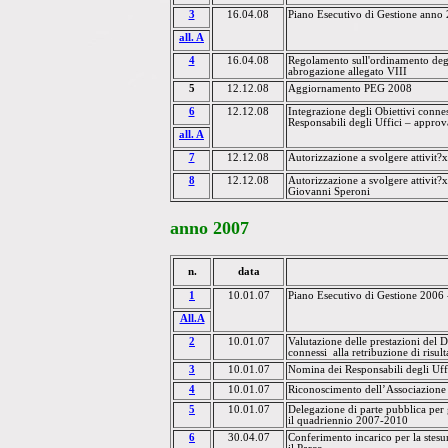
3
16.04.08
Piano Esecutivo di Gestione anno
all.
A
4
16.04.08
Regolamento sull'ordinamento degli
abrogazione allegato VIII
5
12.12.08
Aggiornamento PEG 2008
6
12.12.08
Integrazione degli Obiettivi conness
Responsabili degli Uffici –
approv
all.
A
7
12.12.08
Autorizzazione a svolgere attivit
8
12.12.08
Autorizzazione a svolgere attivit?
Giovanni Speroni
anno
2007
n.
data
1
10.01.07
Piano Esecutivo di Gestione 2006
All.A
2
10.01.07
Valutazione delle prestazioni del D
connessi
alla retribuzione di risult
3
10.01.07
Nomina dei Responsabili degli Uffi
4
10.01.07
Riconoscimento dell’Associazione G
5
10.01.07
Delegazione di parte pubblica per g
il quadriennio 2007-2010
6
30.04.07
Conferimento incarico per la stesu