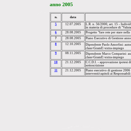
anno
2005
n.
data
5
12.07.2005
L.R. n. 56/2000, art. 15 - Indivi
in materia di procedure di "Valut
6
28.08.2005
Progetto "fare rete per stare nella 
7
28.08.2005
Piano Esecutivo di Gestione ann
8
12.10.2005
Dipendente
Paolo Amorfini
: autor
class=GramE>extra-impiego
9
08.11.2005
Dipendente
Marco Comparini
: au
class=GramE>extra-impiego
10
21.12.2005
C.C.D.I. - approvazione ipotesi d
sottoscrizione
11
21.12.2005
Piano esecutivo di gestione 2006
interventi/capitoli ai Responsabili