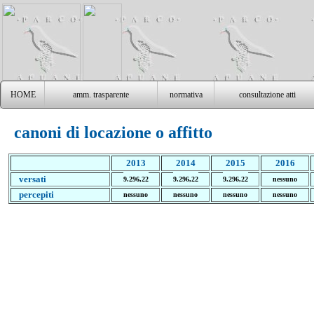
HOME
amm. trasparente
normativa
consultazione atti
canoni di locazione o affitto
2013
2014
2015
2016
versati
9.296,22
9.296,22
9.296,22
nessuno
percepiti
nessuno
nessuno
nessuno
nessuno